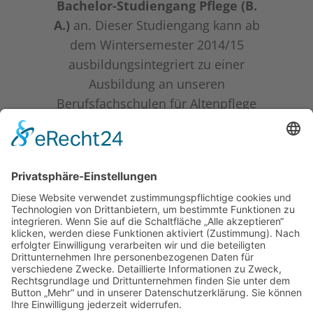
Bachelor-Studiengang Pflege (B.
A.)
an. Dieser Studiengang kann ab
dem Wintersemester 2014/15
ausbildungsintegriert zu einer
Ausbildung an unseren
Berufsfachschulen für Altenpflege
absolviert werden.
Informationen zu den
ausbildungsbegleitenden Bachelor-
Studiengängen finden Sie auf
unserer Homepage unter
„Studium“:
www.diakonisches-
institut.de
Sorry, the comment form is closed
at this time.